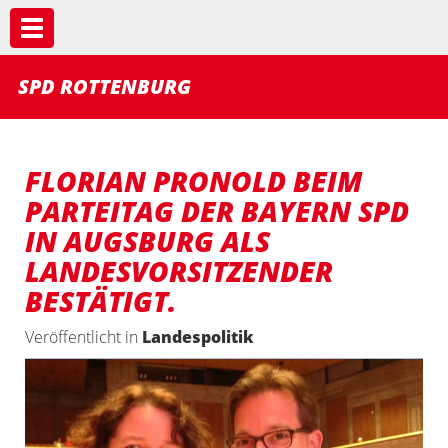
Toggle navigation
SPD ROTTENBURG
FLORIAN PRONOLD BEIM
PARTEITAG DER BAYERN SPD
IN AUGSBURG ALS
LANDESVORSITZENDER
BESTÄTIGT.
Veröffentlicht in
Landespolitik